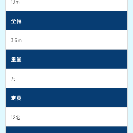
13ｍ
全幅
3.6ｍ
重量
7t
定員
12名