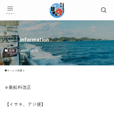
メニュー
2026
information
6/07
釣果
2026年6月7日
ホーム
釣果
⚪︎乗船料改正
【イサキ、アジ便】