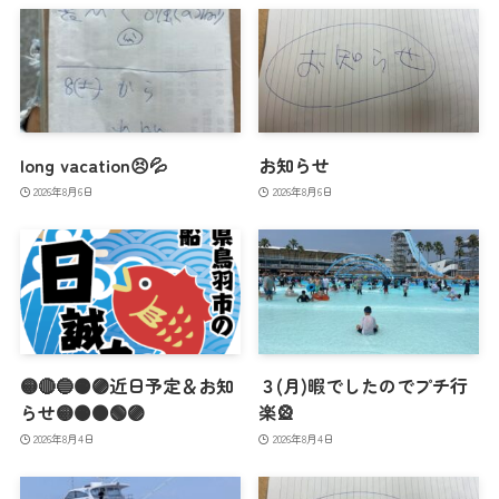
long vacation😣💦
お知らせ
2026年8月6日
2026年8月6日
🟡🔴🔵🟠🟣近日予定＆お知
３(月)暇でしたのでプチ行
らせ🟡🟠🟤🟢🟣
楽🎡
2026年8月4日
2026年8月4日