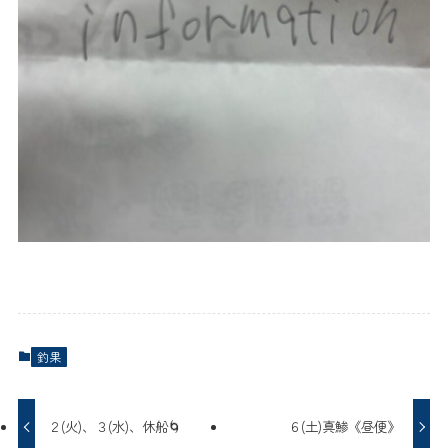
釣果
２(火)、３(水)、休船🌀
６(土)真鯵《昼便》