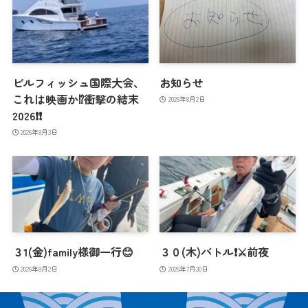
ビルフィッシュ国際大会、
お知らせ
これは映画か⁉️衝撃の結末
2026年8月2日
2026❗️❗️
2026年8月3日
３1(金)family様御一行😊
３０(木)バトル❗️⚔️前夜
2026年8月2日
2026年7月30日