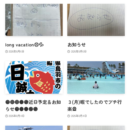
long vacation😣💦
お知らせ
2026年8月6日
2026年8月6日
🟡🔴🔵🟠🟣近日予定＆お知
３(月)暇でしたのでプチ行
らせ🟡🟠🟤🟢🟣
楽🎡
2026年8月4日
2026年8月4日