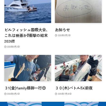
ビルフィッシュ国際大会、
お知らせ
これは映画か⁉️衝撃の結末
2026年8月2日
2026❗️❗️
2026年8月3日
３1(金)family様御一行😊
３０(木)バトル❗️⚔️前夜
2026年8月2日
2026年7月30日