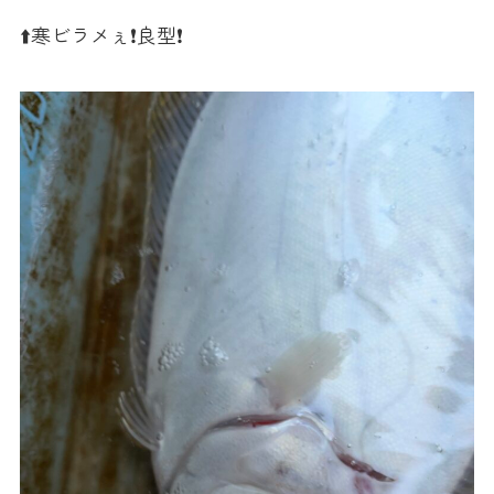
⬆️寒ビラメぇ❗️良型❗️