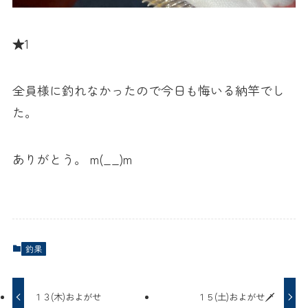
★1
全員様に釣れなかったので今日も悔いる納竿でし
た。
ありがとう。 m(__)m
釣果
１３(木)およがせ
１５(土)およがせ🗡️