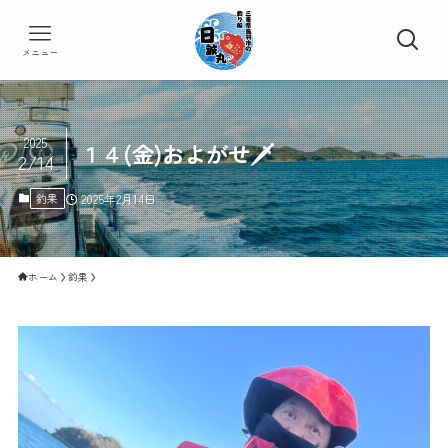
メニュー
2025
１４(金)およがせ🗡️
2/14
釣果
2025年2月14日
ホーム
釣果