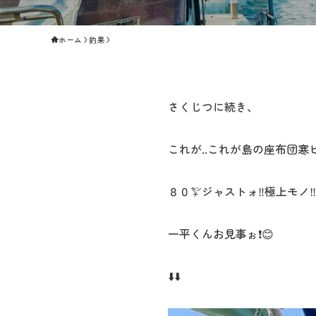
ホーム
釣果
さくじつに続き、
これが..これが島の座布団寒ビ
８０㌢ジャストォ‼️極上モノ‼️
一平くんお見事ぉ❗️😊
⬇️⬇️