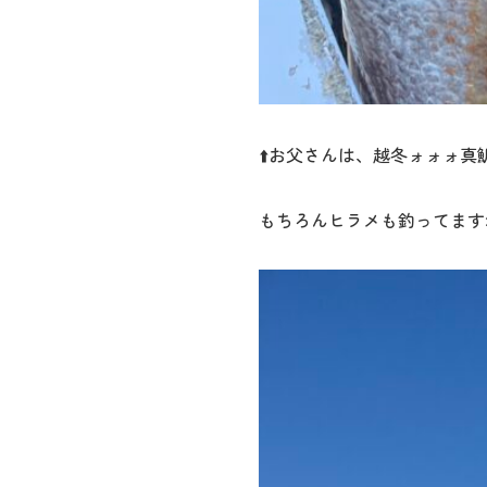
⬆️お父さんは、越冬ォォォ真鯛ィ
もちろんヒラメも釣ってます