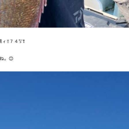
‼️７４㌢❗️
ね。😊