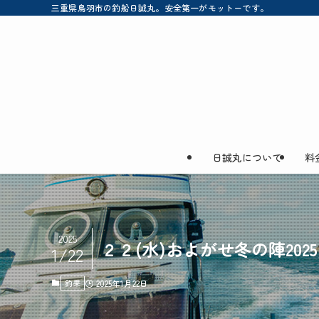
三重県鳥羽市の釣船日誠丸。安全第一がモットーです。
日誠丸について
料
2025
２２(水)およがせ冬の陣2025
1/22
釣果
2025年1月22日