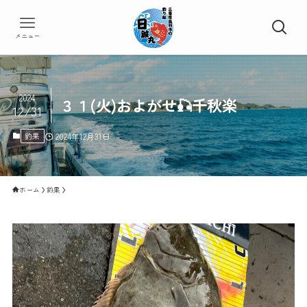
メニュー
2024
３１(火)およがせ🎣千秋楽
12/31
釣果
2024年12月31日
ホーム
釣果