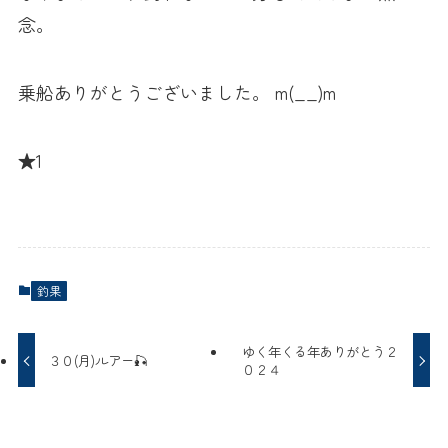
念。
乗船ありがとうございました。 m(__)m
★1
釣果
ゆく年くる年ありがとう２
３０(月)ルアー🎣
０２４