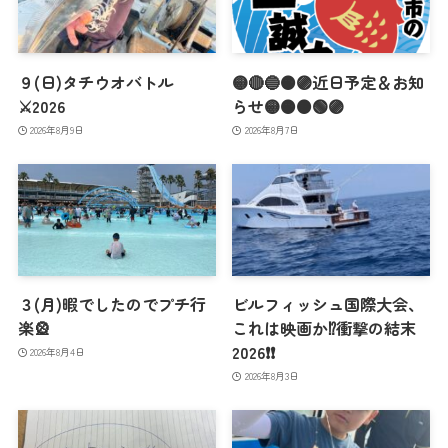
９(日)タチウオバトル
🟡🔴🔵🟠🟣近日予定＆お知
⚔️2026
らせ🟡🟠🟤🟢🟣
2026年8月9日
2026年8月7日
３(月)暇でしたのでプチ行
ビルフィッシュ国際大会、
楽🎡
これは映画か⁉️衝撃の結末
2026❗️❗️
2026年8月4日
2026年8月3日