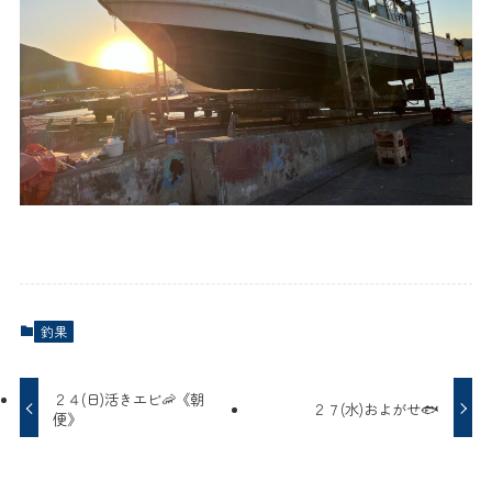
釣果
２４(日)活きエビ🦐《朝
２７(水)およがせ🐟
便》