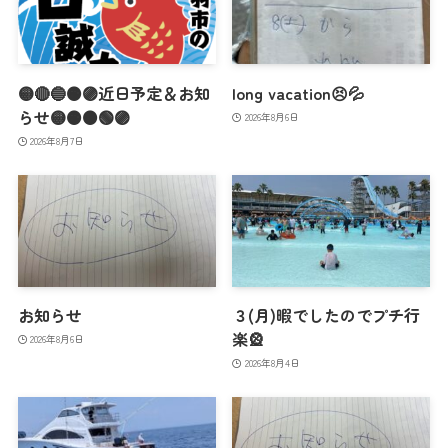
🟡🔴🔵🟠🟣近日予定＆お知
long vacation😣💦
らせ🟡🟠🟤🟢🟣
2026年8月6日
2026年8月7日
お知らせ
３(月)暇でしたのでプチ行
楽🎡
2026年8月6日
2026年8月4日