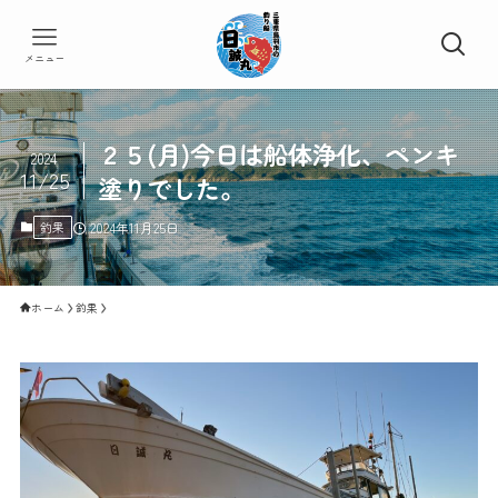
メニュー
２５(月)今日は船体浄化、ペンキ
2024
11/25
塗りでした。
釣果
2024年11月25日
ホーム
釣果