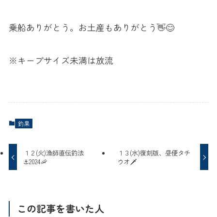
乗船ありがとう。お土産もありがとう👋😊
※キープサイズ未満は放流
釣果
１２(火)漁師直伝釣法
１３(水)復刻版、昼便タチ
⚓️2024🦐
ウオ🗡️
この記事を書いた人