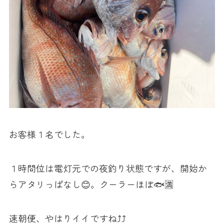
お客様１名でした。
１時間位は電灯元での夜釣り状態ですが、開始か
らアタリっぱなし😊。クーラーほぼ🐟🈵
速朝便、やはりイイですね⤴︎⤴︎