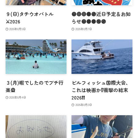
９(日)タチウオバトル
🟡🔴🔵🟠🟣近日予定＆お知
⚔️2026
らせ🟡🟠🟤🟢🟣
2026年8月9日
2026年8月7日
３(月)暇でしたのでプチ行
ビルフィッシュ国際大会、
楽🎡
これは映画か⁉️衝撃の結末
2026❗️❗️
2026年8月4日
2026年8月3日