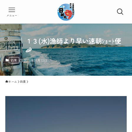
メニュー
１３(水)漁師より早い速朝ｼｮｰﾄ便
2024
11/13
🦐
釣果
2024年11月13日
ホーム
釣果