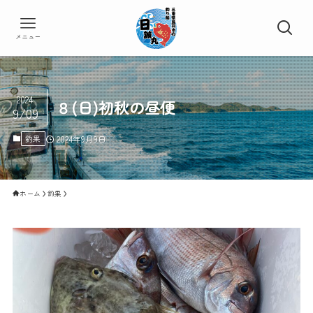
メニュー
2024
８(日)初秋の昼便
9/09
釣果
2024年9月9日
ホーム
釣果