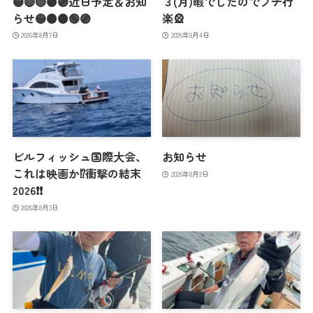
🟡🔴🔵🟠🟣近日予定＆お知
３(月)暇でしたのでプチ行
らせ🟡🟠🟤🟢🟣
楽🎡
2026年8月7日
2026年8月4日
ビルフィッシュ国際大会、
お知らせ
これは映画か⁉️衝撃の結末
2026年8月2日
2026❗️❗️
2026年8月3日