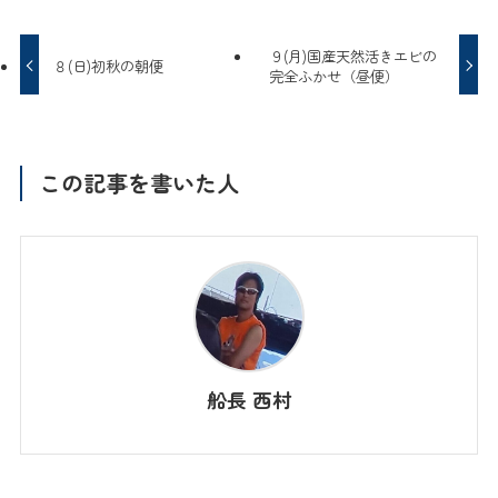
９(月)国産天然活きエビの
８(日)初秋の朝便
完全ふかせ（昼便）
この記事を書いた人
船長 西村