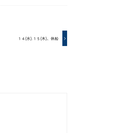
１４(水).１５(木)、休船