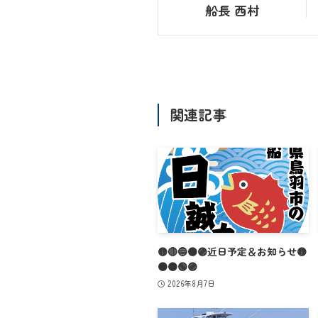
船長 西村
関連記事
🟡🔴🔵🟠🟣近日予定＆お知らせ🟡
🟠🟤🟢🟣
2026年8月7日