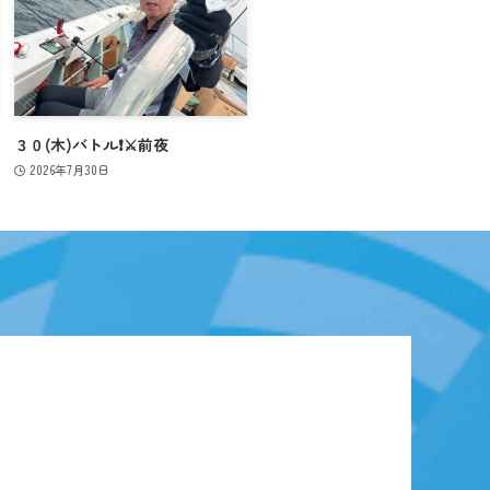
３０(木)バトル❗️⚔️前夜
2026年7月30日