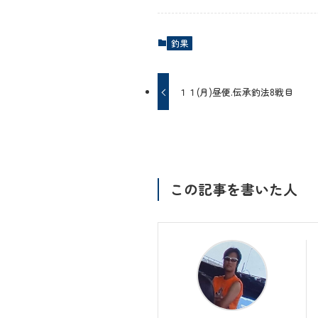
釣果
１１(月)昼便.伝承釣法8戦目
この記事を書いた人