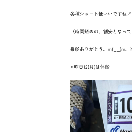
各種ショート便いいですね↗︎
（時間短めの、割安となって
乗船ありがとう。m(__)m。
⚪︎昨日12(月)は休船