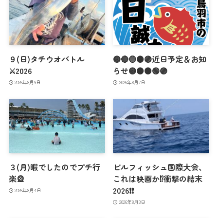
９(日)タチウオバトル
🟡🔴🔵🟠🟣近日予定＆お知
⚔️2026
らせ🟡🟠🟤🟢🟣
2026年8月9日
2026年8月7日
３(月)暇でしたのでプチ行
ビルフィッシュ国際大会、
楽🎡
これは映画か⁉️衝撃の結末
2026❗️❗️
2026年8月4日
2026年8月3日