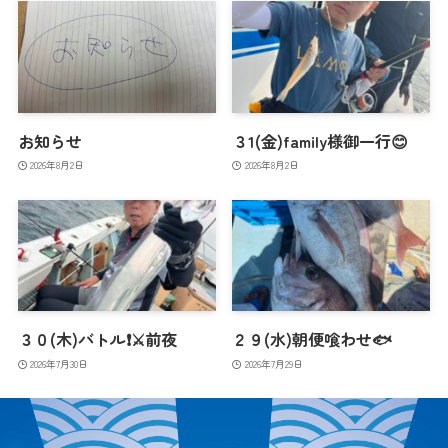
お知らせ
３1(金)family様御一行😊
2026年8月2日
2026年8月2日
３０(木)バトル❗️⚔️前夜
２９(水)朝便喰わせ🐟
2026年7月30日
2026年7月29日