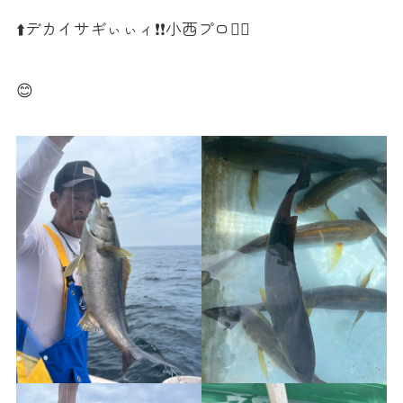
⬆️デカイサギぃぃィ❗️❗️小西プロ🏌️‍♂️
😊