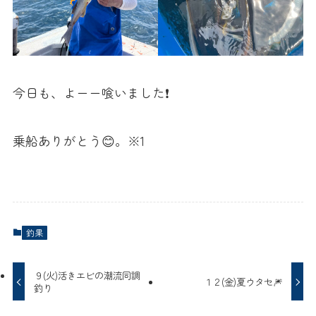
今日も、よーー喰いました❗️
乗船ありがとう😊。※1
釣果
９(火)活きエビの潮流同調
１２(金)夏ウタセ🎆
釣り