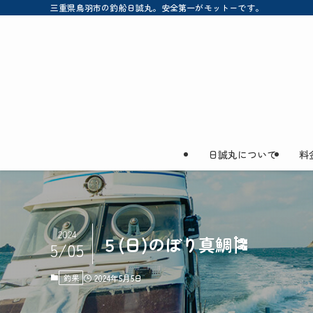
三重県鳥羽市の釣船日誠丸。安全第一がモットーです。
日誠丸について
料
2024
５(日)のぼり真鯛🎏
5/05
釣果
2024年5月5日