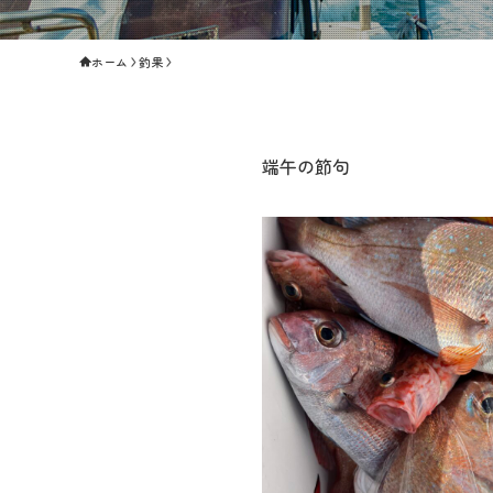
ホーム
釣果
端午の節句