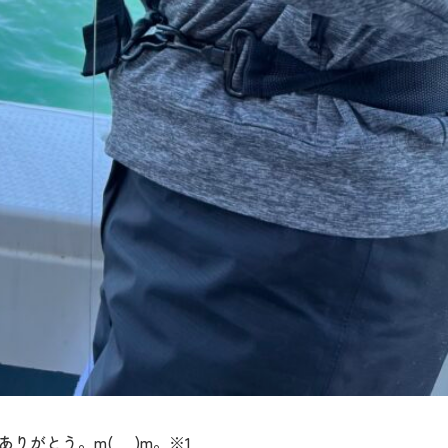
りがとう。m(__)m。※1