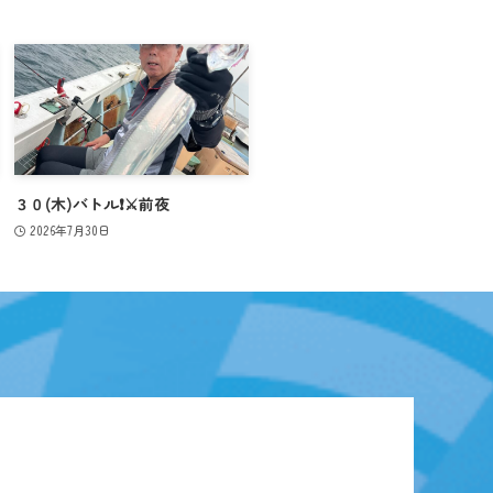
３０(木)バトル❗️⚔️前夜
2026年7月30日