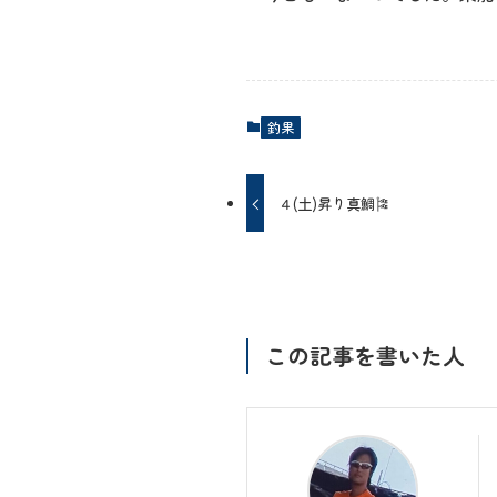
釣果
４(土)昇り真鯛🎏
この記事を書いた人