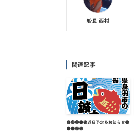
船長 西村
関連記事
🟡🔴🔵🟠🟣近日予定＆お知らせ🟡
🟠🟤🟢🟣