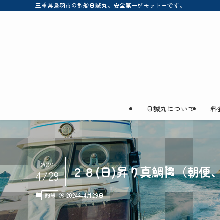
三重県鳥羽市の釣船日誠丸。安全第一がモットーです。
日誠丸について
料
2024
２８(日)昇り真鯛🎏（朝便
4/29
釣果
2024年4月29日