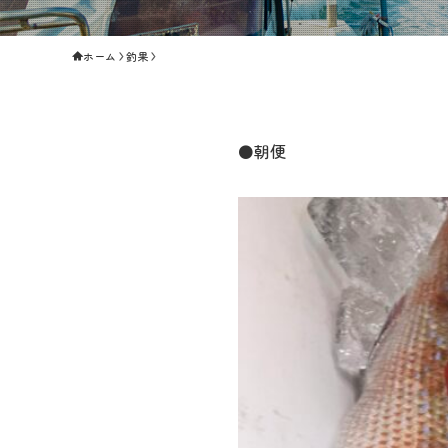
ホーム
釣果
⚫️朝便