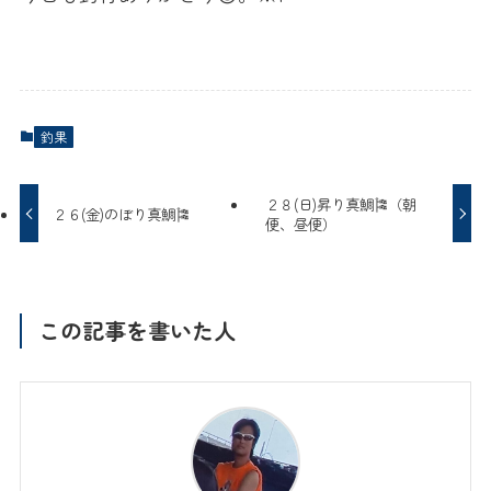
釣果
２８(日)昇り真鯛🎏（朝
２６(金)のぼり真鯛🎏
便、昼便）
この記事を書いた人