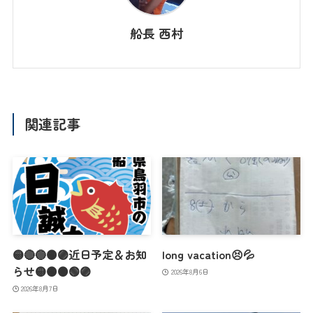
船長 西村
関連記事
🟡🔴🔵🟠🟣近日予定＆お知
long vacation😣💦
らせ🟡🟠🟤🟢🟣
2026年8月6日
2026年8月7日