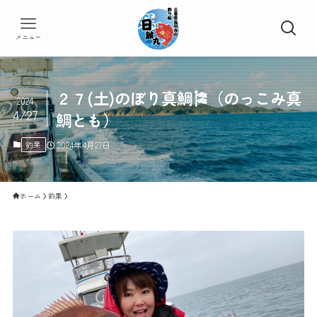
メニュー
２７(土)のぼり真鯛🎏（のっこみ真
2024
4/27
鯛とも）
釣果
2024年4月27日
ホーム
釣果