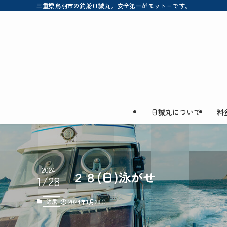
三重県鳥羽市の釣船日誠丸。安全第一がモットーです。
日誠丸について
料
2024
２８(日)泳がせ
1/28
釣果
2024年1月28日