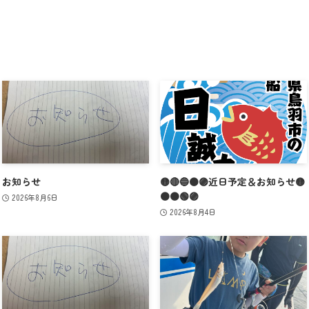
お知らせ
🟡🔴🔵🟠🟣近日予定＆お知らせ🟡
🟠🟤🟢🟣
2026年8月6日
2026年8月4日