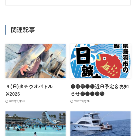
関連記事
９(日)タチウオバトル
🟡🔴🔵🟠🟣近日予定＆お知
⚔️2026
らせ🟡🟠🟤🟢🟣
2026年8月9日
2026年8月7日