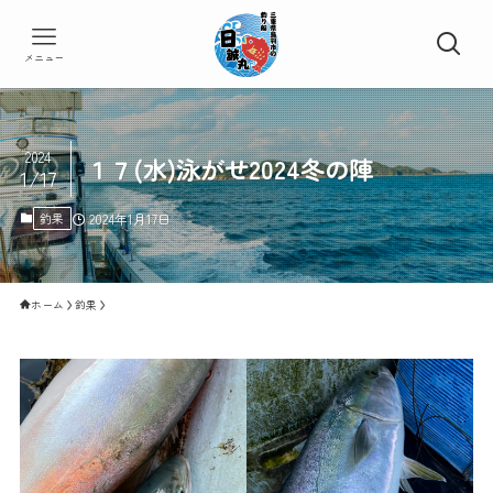
メニュー
2024
１７(水)泳がせ2024冬の陣
1/17
釣果
2024年1月17日
ホーム
釣果