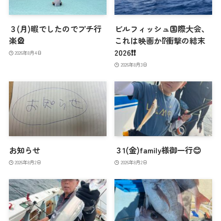
３(月)暇でしたのでプチ行
ビルフィッシュ国際大会、
楽🎡
これは映画か⁉️衝撃の結末
2026❗️❗️
2026年8月4日
2026年8月3日
お知らせ
３1(金)family様御一行😊
2026年8月2日
2026年8月2日