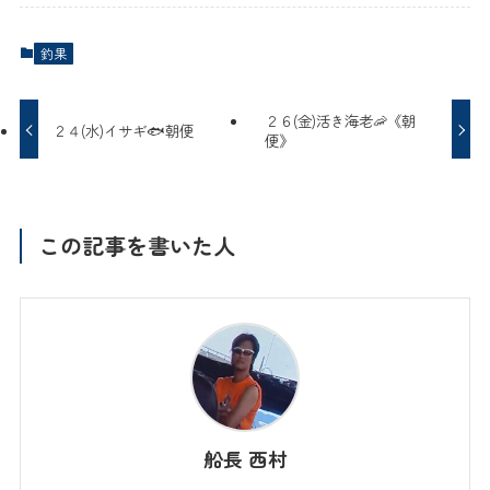
釣果
２６(金)活き海老🦐《朝
２４(水)イサギ🐟朝便
便》
この記事を書いた人
船長 西村