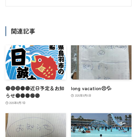
関連記事
🟡🔴🔵🟠🟣近日予定＆お知
long vacation😣💦
らせ🟡🟠🟤🟢🟣
2026年8月6日
2026年8月7日