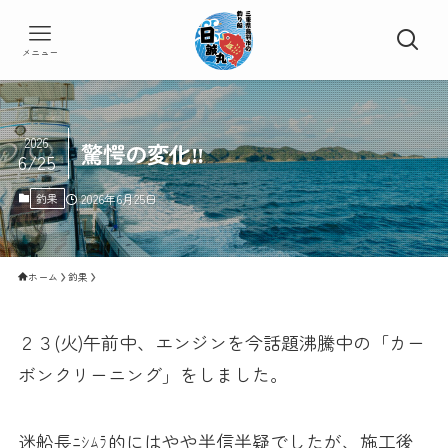
メニュー
2026
驚愕の変化‼️
6/25
釣果
2026年6月25日
ホーム
釣果
２３(火)午前中、エンジンを今話題沸騰中の「カー
ボンクリーニング」をしました。
迷船長ﾆｼﾑﾗ的にはやや半信半疑でしたが、施工後