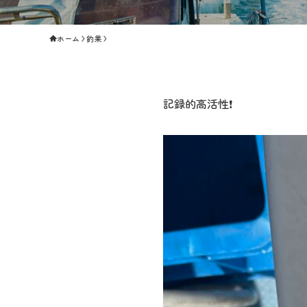
ホーム
釣果
記録的高活性❗️