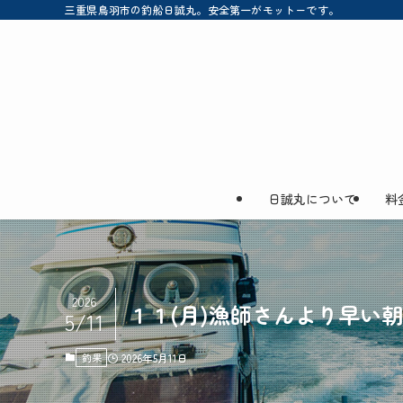
三重県鳥羽市の釣船日誠丸。安全第一がモットーです。
日誠丸について
料
2026
１１(月)漁師さんより早い朝便
5/11
釣果
2026年5月11日