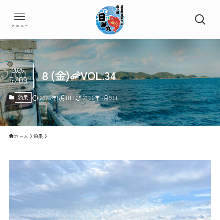
メニュー
2026
８(金)🦐VOL.34
5/09
釣果
2026年5月8日
2026年5月9日
ホーム
釣果