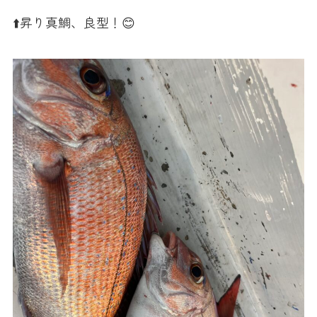
⬆️昇り真鯛、良型！😊