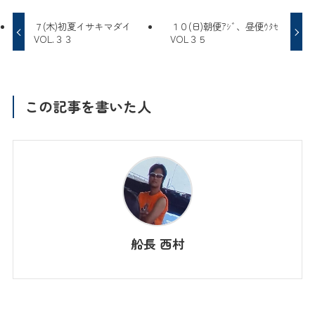
７(木)初夏イサキマダイ
１０(日)朝便ｱｼﾞ、昼便ｳﾀｾ
VOL.３３
VOL３５
この記事を書いた人
船長 西村