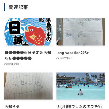
関連記事
🟡🔴🔵🟠🟣近日予定＆お知
long vacation😣💦
らせ🟡🟠🟤🟢🟣
2026年8月6日
2026年8月7日
お知らせ
３(月)暇でしたのでプチ行