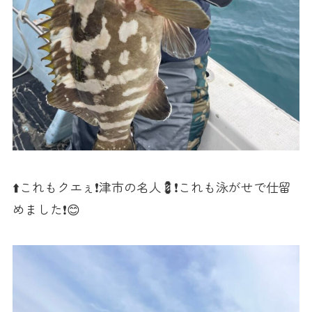
⬆️これもクエぇ❗️津市の名人💈❗️これも泳がせで仕留
めました❗️😊