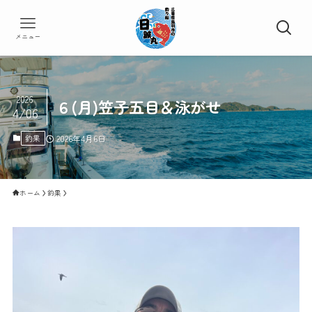
メニュー
2026
６(月)笠子五目＆泳がせ
4/06
釣果
2026年4月6日
ホーム
釣果