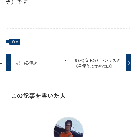
等）です。
釣果
８(水)海上版レコンキスタ
５(日)昼便🦐
《昼便うたせ🦐vol.3》
この記事を書いた人