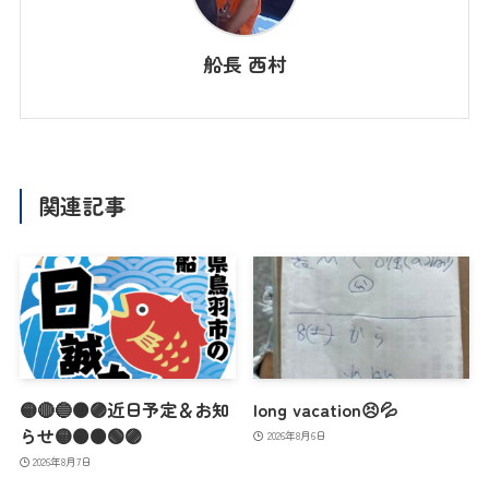
船長 西村
関連記事
🟡🔴🔵🟠🟣近日予定＆お知
long vacation😣💦
らせ🟡🟠🟤🟢🟣
2026年8月6日
2026年8月7日