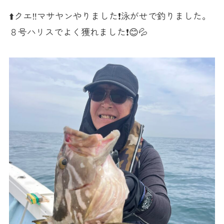
⬆️クエ‼️マサヤンやりました❗️泳がせで釣りました。
８号ハリスでよく獲れました❗️😊💦