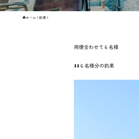
ホーム
釣果
両便合わせて６名様
⬇️⬇️６名様分の釣果