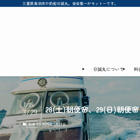
三重県鳥羽市の釣船日誠丸。安全第一がモットーです。
日誠丸について
料
2026
28(土)朝便🌸、29(日)朝便🌸
3/29
釣果
2026年3月29日