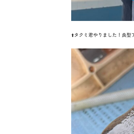
⬆️タクミ君やりました！良型