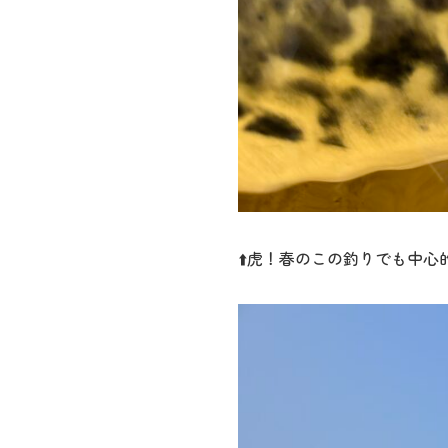
⬆️虎！春のこの釣りでも中