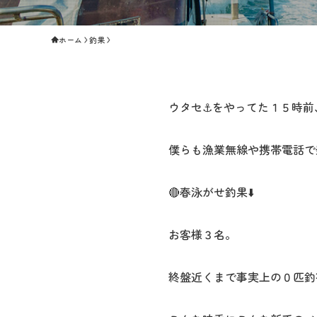
ホーム
釣果
ウタセ⚓️をやってた１５時前
僕らも漁業無線や携帯電話で
🔴春泳がせ釣果⬇️
お客様３名。
終盤近くまで事実上の０匹釣