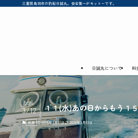
三重県鳥羽市の釣船日誠丸。安全第一がモットーです。
日誠丸について
料
2026
１１(水)あの日からもう１５
3/12
釣果
2026年3月11日
2026年3月12日