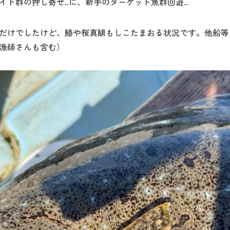
ト群の押し寄せ..に、新手のターゲット魚群回遊..
だけでしたけど、鰆や桜真鯛もしこたまおる状況です。他船等
漁師さんも含む）