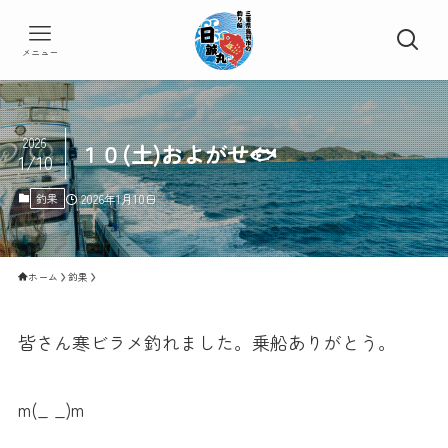
メニュー
2026
１０(土)およがせ🐟
1/10
釣果
2026年1月10日
ホーム
釣果
皆さん寒ビラメ釣れました。乗船ありがとう。
m(_ _)m