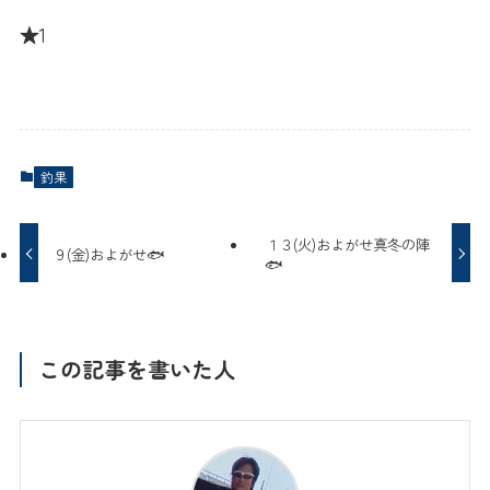
★1
釣果
１３(火)およがせ真冬の陣
９(金)およがせ🐟
🐟
この記事を書いた人