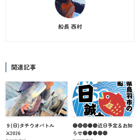
船長 西村
関連記事
９(日)タチウオバトル
🟡🔴🔵🟠🟣近日予定＆お知
⚔️2026
らせ🟡🟠🟤🟢🟣