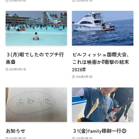
2026年8月9日
2026年8月7日
３(月)暇でしたのでプチ行
ビルフィッシュ国際大会、
楽🎡
これは映画か⁉️衝撃の結末
2026❗️❗️
2026年8月4日
2026年8月3日
お知らせ
３1(金)family様御一行😊
2026年8月2日
2026年8月2日