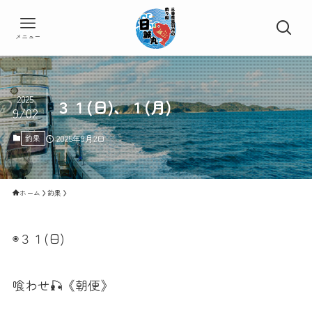
メニュー
2025
３１(日)、１(月)
9/02
釣果
2025年9月2日
ホーム
釣果
◉３１(日)
喰わせ🎣《朝便》