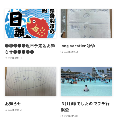
🟡🔴🔵🟠🟣近日予定＆お知
long vacation😣💦
らせ🟡🟠🟤🟢🟣
2026年8月6日
2026年8月7日
お知らせ
３(月)暇でしたのでプチ行
楽🎡
2026年8月6日
2026年8月4日