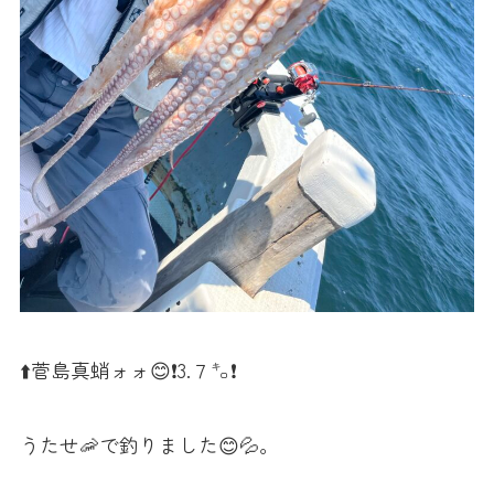
⬆️菅島真蛸ォォ😊❗️3.７㌔❗️
うたせ🦐で釣りました😊💦。