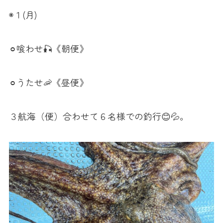
◉１(月)
⚪︎喰わせ🎣《朝便》
⚪︎うたせ🦐《昼便》
３航海（便）合わせて６名様での釣行😊💦。