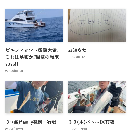
ビルフィッシュ国際大会、
お知らせ
これは映画か⁉️衝撃の結末
2026年8月2日
2026❗️❗️
2026年8月3日
３1(金)family様御一行😊
３０(木)バトル❗️⚔️前夜
2026年8月2日
2026年7月30日