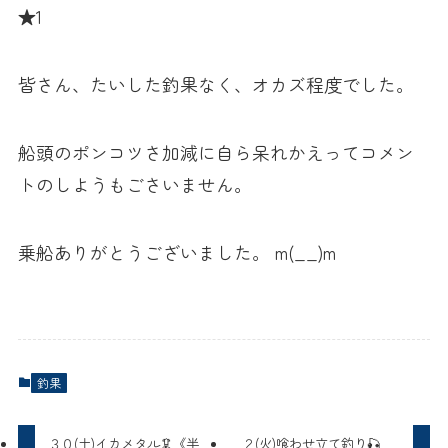
★1
皆さん、たいした釣果なく、オカズ程度でした。
船頭のポンコツさ加減に自ら呆れかえってコメン
トのしようもごさいません。
乗船ありがとうございました。 m(__)m
釣果
３０(土)イカメタル🦑《半
２(火)喰わせ立て釣り🎣