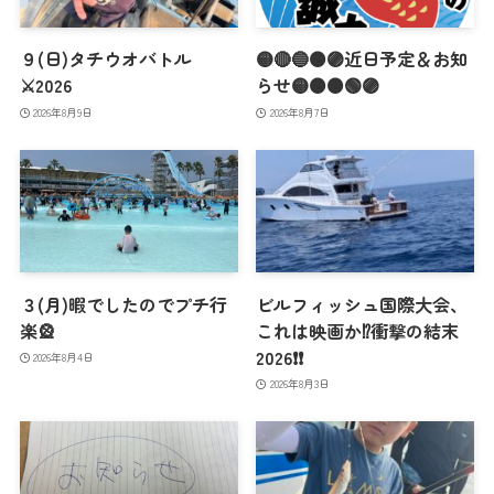
９(日)タチウオバトル
🟡🔴🔵🟠🟣近日予定＆お知
⚔️2026
らせ🟡🟠🟤🟢🟣
2026年8月9日
2026年8月7日
３(月)暇でしたのでプチ行
ビルフィッシュ国際大会、
楽🎡
これは映画か⁉️衝撃の結末
2026❗️❗️
2026年8月4日
2026年8月3日