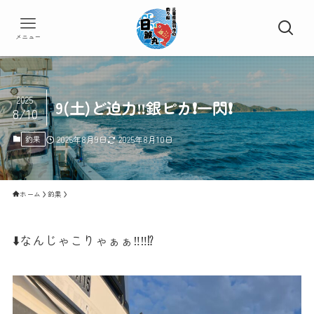
メニュー
2025
9(土)ど迫力‼️銀ピカ❗️一閃❗️
8/10
釣果
2025年8月9日
2025年8月10日
ホーム
釣果
⬇️なんじゃこりゃぁぁ‼️‼️⁉️