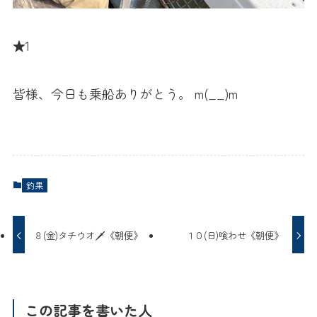
★1
皆様、今日も乗船ありがとう。 m(__)m
釣果
８(金)タチウオ🗡️《朝便》
１０(日)喰わせ《朝便》
この記事を書いた人