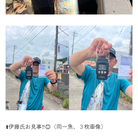
⬆️伊藤氏お見事‼️😊（同一魚、３枚画像）