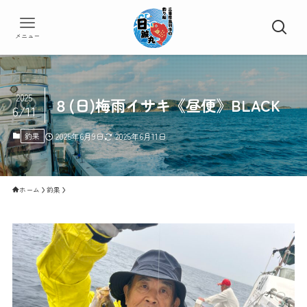
メニュー
2025
８(日)梅雨イサキ《昼便》BLACK
6/11
釣果
2025年6月9日
2025年6月11日
ホーム
釣果