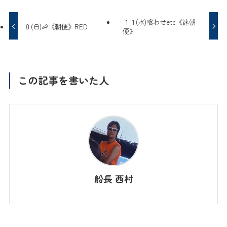
１１(水)喰わせetc《速朝
８(日)🦐《朝便》RED
便》
この記事を書いた人
船長 西村