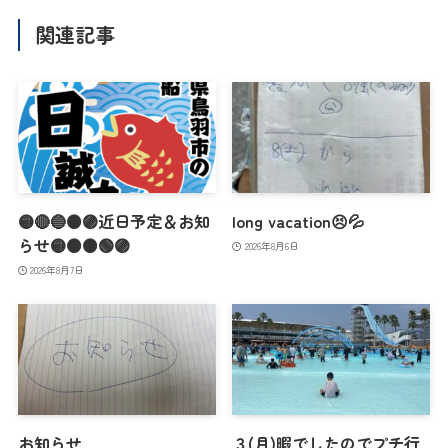
関連記事
🟡🔴🔵🟠🟣近日予定＆お知
long vacation😣💦
らせ🟡🟠🟤🟢🟣
2026年8月6日
2026年8月7日
お知らせ
３(月)暇でしたのでプチ行