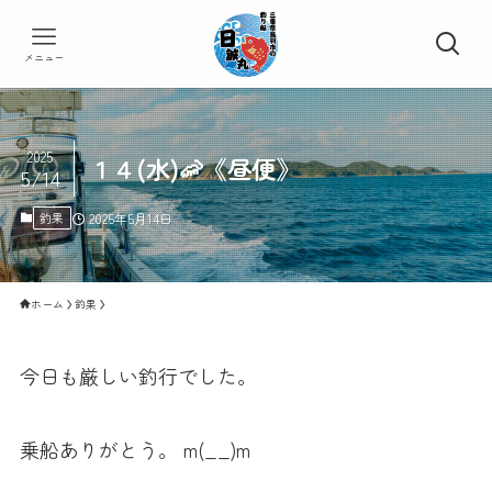
メニュー
2025
１４(水)🦐《昼便》
5/14
釣果
2025年5月14日
ホーム
釣果
今日も厳しい釣行でした。
乗船ありがとう。 m(__)m