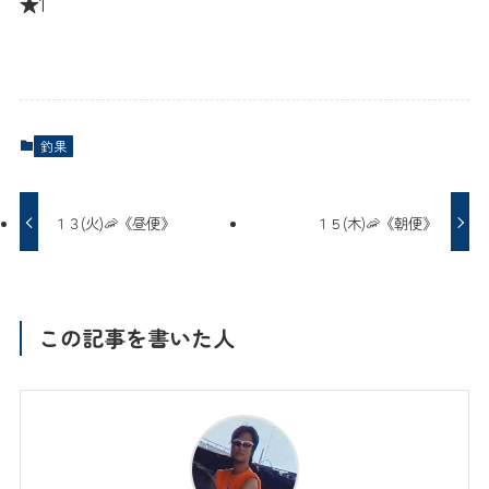
★1
釣果
１３(火)🦐《昼便》
１５(木)🦐《朝便》
この記事を書いた人