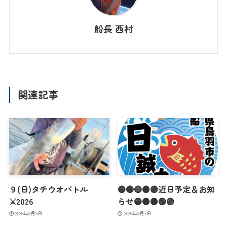
船長 西村
関連記事
９(日)タチウオバトル
🟡🔴🔵🟠🟣近日予定＆お知
⚔️2026
らせ🟡🟠🟤🟢🟣
2026年8月9日
2026年8月7日