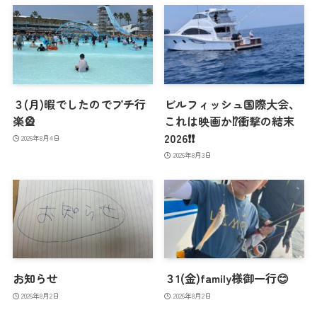
３(月)暇でしたのでプチ行
ビルフィッシュ国際大会、
楽🎡
これは映画か⁉️衝撃の結末
2026❗️❗️
2026年8月4日
2026年8月3日
お知らせ
３1(金)family様御一行😊
2026年8月2日
2026年8月2日